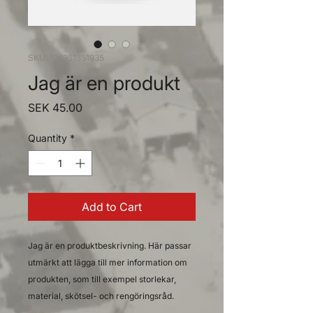
SKU: 126351351935
Jag är en produkt
Price
SEK 45.00
Quantity
*
Add to Cart
Jag är en produktbeskrivning. Här passar 
utmärkt att lägga till mer information om 
produkten, som till exempel storlekar, 
material, skötsel- och rengöringsråd.