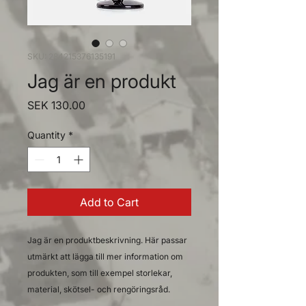
SKU: 284215376135191
Jag är en produkt
Price
SEK 130.00
Quantity
*
Add to Cart
Jag är en produktbeskrivning. Här passar 
utmärkt att lägga till mer information om 
produkten, som till exempel storlekar, 
material, skötsel- och rengöringsråd.