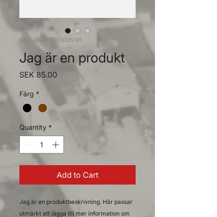
SKU: 364215376135191
Jag är en produkt
Price
SEK 85.00
Färg
*
Quantity
*
Add to Cart
Jag är en produktbeskrivning. Här passar 
utmärkt att lägga till mer information om 